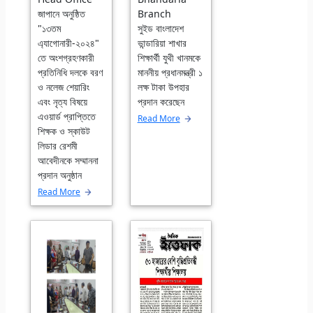
জাপানে অনুষ্ঠিত
Branch
"১৩তম
সুইড বাংলাদেশ
এ্যাগোনারী-২০২৪"
ভান্ডারিয়া শাখার
তে অংশগ্রহণকারী
শিক্ষার্থী যুথী খানমকে
প্রতিনিধি দলকে বরণ
মাননীয় প্রধানমন্ত্রী ১
ও নলেজ শেয়ারিং
লক্ষ টাকা উপহার
এবং নৃত্য বিষয়ে
প্রদান করেছেন
এওয়ার্ড প্রাপ্তিতে
Read More
শিক্ষক ও স্কাউট
লিডার রেশমী
আবেদীনকে সম্মাননা
প্রদান অনুষ্ঠান
Read More