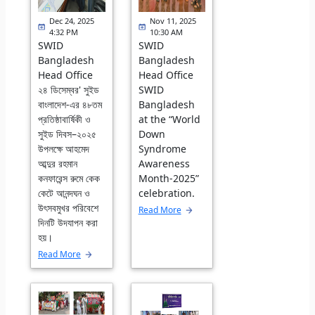
Dec 24, 2025
Nov 11, 2025
4:32 PM
10:30 AM
SWID
SWID
Bangladesh
Bangladesh
Head Office
Head Office
২৪ ডিসেম্বর' সুইড
SWID
বাংলাদেশ-এর ৪৮তম
Bangladesh
প্রতিষ্ঠাবার্ষিকী ও
at the “World
সুইড দিবস–২০২৫
Down
উপলক্ষে আহমেদ
Syndrome
আব্দুর রহমান
Awareness
কনফারেন্স রুমে কেক
Month-2025”
কেটে আনন্দঘন ও
celebration.
উৎসবমুখর পরিবেশে
Read More
দিনটি উদযাপন করা
হয়।
Read More