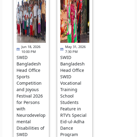
Jun 18, 2026
May 31, 2026
10:00 PM
7:30 PM
SWID
SWID
Bangladesh
Bangladesh
Head Office
Head Office
Sports
SWID
Competition
Vocational
and Joyous
Training
Festival 2026
School
for Persons
Students
with
Feature in
Neurodevelop
RTV’s Special
mental
Eid-ul-Adha
Disabilities of
Dance
SWID
Program