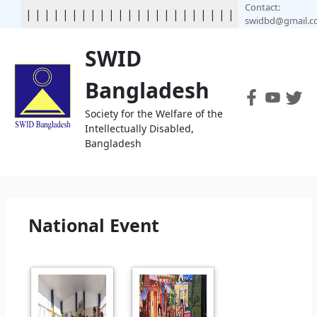
Contact:
|
|
|
|
| | | | | | | | | | | | | | | | | | | | | | | |
swidbd@gmail.
SWID
Bangladesh
Society for the Welfare of the
Intellectually Disabled,
Bangladesh
National Event