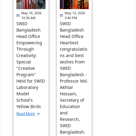
May 16, 2026
May 13, 2026
10:30 AM
3:40 PM
SWID
SWID
Bangladesh
Bangladesh
Head Office
Head Office
Empowering
Heartiest
Through
congratulatio
Creativity:
ns and best
Special
wishes from
"Creative
SWID
Program"
Bangladesh -
Held for SWID
Professor Md.
Laboratory
Akhtar
Model
Hossain,
School's
Secretary of
Yellow Birds
Education
and
Read More
Research,
SWID
Bangladesh.