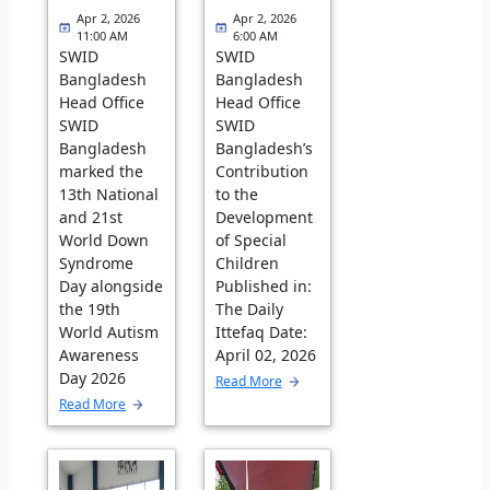
Apr 2, 2026
Apr 2, 2026
11:00 AM
6:00 AM
SWID
SWID
Bangladesh
Bangladesh
Head Office
Head Office
SWID
SWID
Bangladesh
Bangladesh’s
marked the
Contribution
13th National
to the
and 21st
Development
World Down
of Special
Syndrome
Children
Day alongside
Published in:
the 19th
The Daily
World Autism
Ittefaq Date:
Awareness
April 02, 2026
Day 2026
Read More
Read More